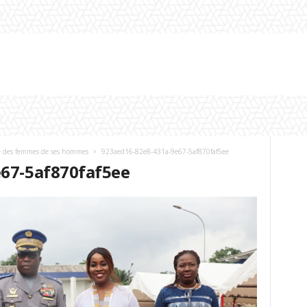
le des femmes de ses hommes
923aed16-82e8-431a-9e67-5af870faf5ee
67-5af870faf5ee