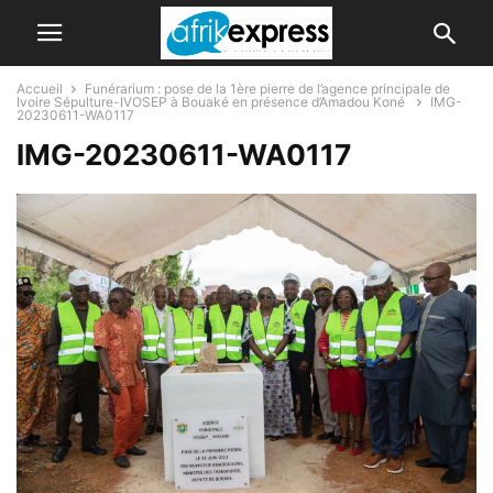
Accueil
Funérarium : pose de la 1ère pierre de l’agence principale de
Ivoire Sépulture-IVOSEP à Bouaké en présence d’Amadou Koné
IMG-
20230611-WA0117
IMG-20230611-WA0117