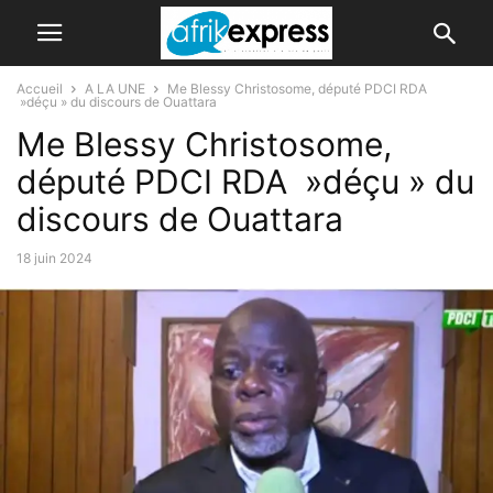
Accueil
A LA UNE
Me Blessy Christosome, député PDCI RDA
»déçu » du discours de Ouattara
Me Blessy Christosome,
député PDCI RDA »déçu » du
discours de Ouattara
18 juin 2024