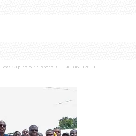
ions à 820 jeunes pour leurs projets
FB_IMG_1685031291301
1