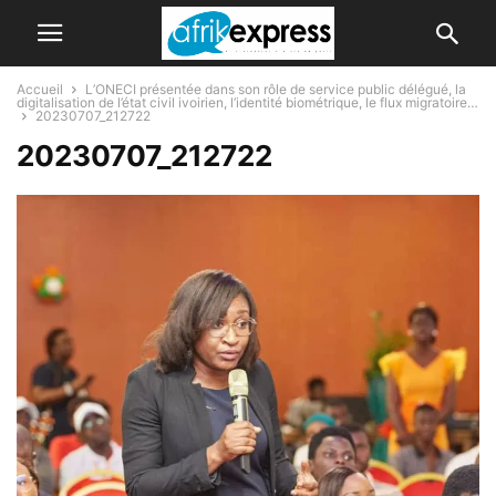
Accueil
L’ONECI présentée dans son rôle de service public délégué, la
digitalisation de l’état civil ivoirien, l’identité biométrique, le flux migratoire…
20230707_212722
20230707_212722