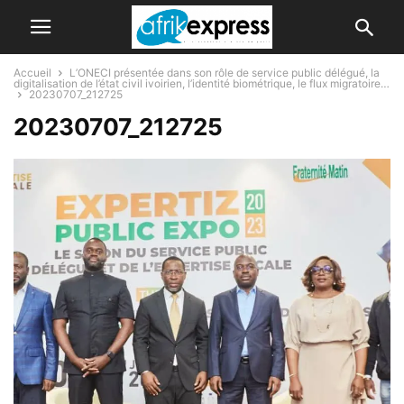
Accueil
L’ONECI présentée dans son rôle de service public délégué, la
digitalisation de l’état civil ivoirien, l’identité biométrique, le flux migratoire…
20230707_212725
20230707_212725