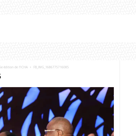
5e édition de l’ICHA
FB_IMG_1686775716085
5