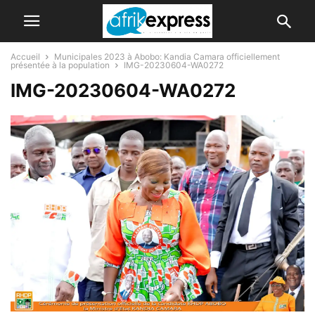
Accueil
Municipales 2023 à Abobo: Kandia Camara officiellement
présentée à la population
IMG-20230604-WA0272
IMG-20230604-WA0272