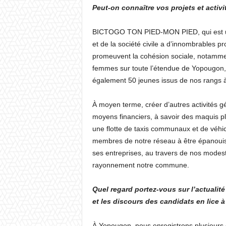
Peut-on connaître vos projets et activ
BICTOGO TON PIED-MON PIED, qui est une 
et de la société civile a d’innombrables pro
promeuvent la cohésion sociale, notammen
femmes sur toute l’étendue de Yopougon, 
également 50 jeunes issus de nos rangs à
À moyen terme, créer d’autres activités 
moyens financiers, à savoir des maquis ple
une flotte de taxis communaux et de véhi
membres de notre réseau à être épanouis 
ses entreprises, au travers de nos modeste
rayonnement notre commune.
Quel regard portez-vous sur l’actualit
et les discours des candidats en lice 
À Yopougon, nous enregistrons plusieurs 