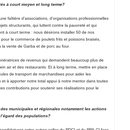
ités à court moyen et long terme?
faîtière d’associations, d’organisations professionnelles
jets structurants, qui luttent contre la pauvreté et qui
t à court terme : nous désirons installer 50 de nos
pour le commerce de poulets frits et poissons braisés,
 la vente de Garba et de porc au four.
génératrices de revenus qui demandent beaucoup plus de
in air et des restaurants. Et à long terme, mettre en place
cules de transport de marchandises pour aider les
et à apporter notre total appui à notre mentor dans toutes
s contributions pour soutenir ses réalisations pour le
é des municipales et régionales notamment les actions
à l’égard des populations?
candidatures entre autres celles du PDCI et du PPA-CI face