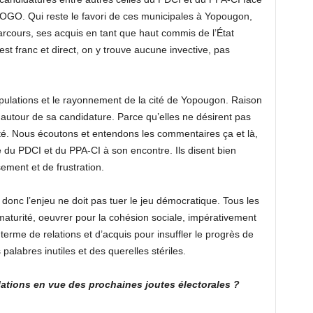
OGO. Qui reste le favori de ces municipales à Yopougon,
rcours, ses acquis en tant que haut commis de l’État
est franc et direct, on y trouve aucune invective, pas
pulations et le rayonnement de la cité de Yopougon. Raison
oc autour de sa candidature. Parce qu’elles ne désirent pas
arité. Nous écoutons et entendons les commentaires ça et là,
e du PDCI et du PPA-CI à son encontre. Ils disent bien
ment et de frustration.
 donc l’enjeu ne doit pas tuer le jeu démocratique. Tous les
maturité, oeuvrer pour la cohésion sociale, impérativement
terme de relations et d’acquis pour insuffler le progrès de
labres inutiles et des querelles stériles.
ations en vue des prochaines joutes électorales ?