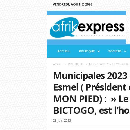
VENDREDI, AOÛT 7, 2026
A
f
r
i
k
e
x
ACCUEIL
POLITIQUE
SOCIETE
p
r
Accueil
POLITIQUE
Municipales 2023 à YOPOUG
e
Municipales 20
s
s
Esmel ( Présiden
MON PIED) : » L
BICTOGO, est l’h
29 juin 2023