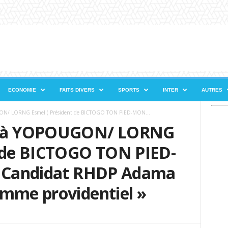
ECONOMIE
FAITS DIVERS
SPORTS
INTER
AUTRES
ON/ LORNG Esmel ( Président de BICTOGO TON PIED-MON...
23 à YOPOUGON/ LORNG
t de BICTOGO TON PIED-
e Candidat RHDP Adama
omme providentiel »