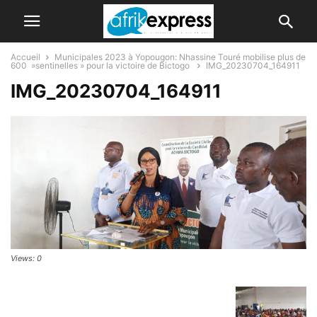
Accueil
Municipales 2023 à Yopougon: Nhassine Touré mobilise plus de
600 »sentinelles » pour la victoire de Bictogo
IMG_20230704_164911
IMG_20230704_164911
Views: 0