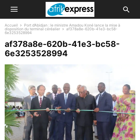
Accueil
Port d’Abidjan : le ministre Amadou Koné lance la mise à
disposition du terminal céréalier
af378a8e-620b-41e3-bc58-
6e3253528994
af378a8e-620b-41e3-bc58-
6e3253528994