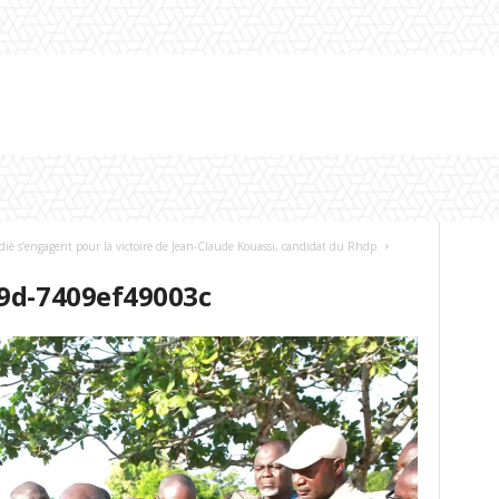
iè s’engagent pour la victoire de Jean-Claude Kouassi, candidat du Rhdp
9d-7409ef49003c