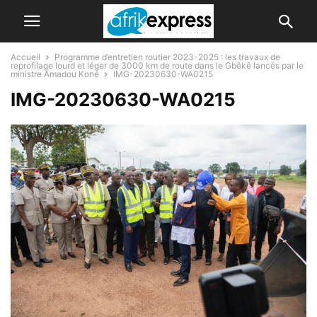
Accueil
Programme d’entretien routier 2023-2025 : les travaux de
reprofilage lourd et léger de 3000 km de route dans le Gbêkê lancés par le
ministre Amadou Koné
IMG-20230630-WA0215
IMG-20230630-WA0215