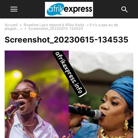
Accueil
Roseline Layo répond à Affou Keita : « Il n’y a pas eu de
plagiat… »
Screenshot_20230615-134535
Screenshot_20230615-134535