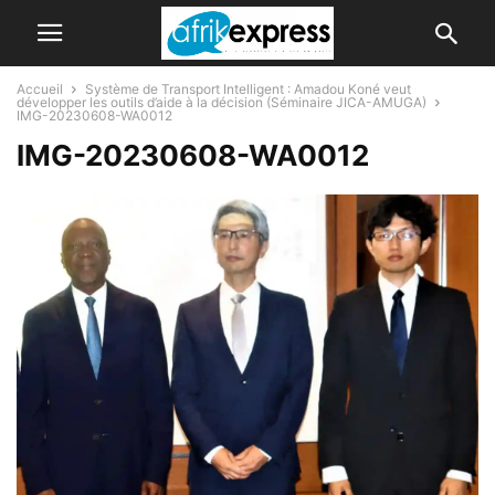
Accueil
Système de Transport Intelligent : Amadou Koné veut
développer les outils d’aide à la décision (Séminaire JICA-AMUGA)
IMG-20230608-WA0012
IMG-20230608-WA0012