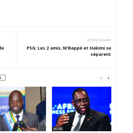
Article suivant
de
PSG: Les 2 amis, M’Bappé et Hakimi se
séparent
R
INTER