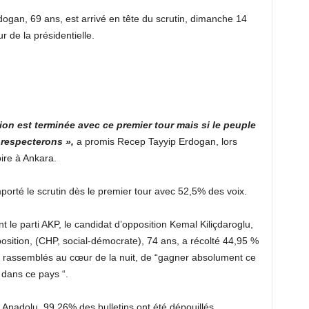
dogan, 69 ans, est arrivé en tête du scrutin, dimanche 14
 de la présidentielle.
ion est terminée avec ce premier tour mais si le peuple
respecterons »,
a promis Recep Tayyip Erdogan, lors
ire à Ankara.
orté le scrutin dès le premier tour avec 52,5% des voix.
t le parti AKP, le candidat d’opposition Kemal Kiliçdaroglu,
sition, (CHP, social-démocrate), 74 ans, a récolté 44,95 %
s, rassemblés au cœur de la nuit, de “gagner absolument ce
e dans ce pays “.
 Anadolu, 99,26% des bulletins ont été dépouillés.