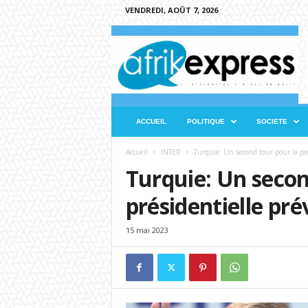
VENDREDI, AOÛT 7, 2026
A
f
r
i
k
e
x
ACCUEIL
POLITIQUE
SOCIETE
p
r
Accueil
INTER
Turquie: Un second tour pour la pré
e
Turquie: Un secon
s
s
présidentielle pré
15 mai 2023