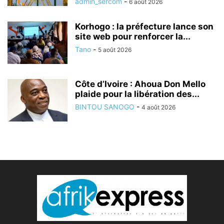
admin_sercom
-
6 août 2026
Korhogo : la préfecture lance son
site web pour renforcer la...
Tano
-
5 août 2026
Côte d’Ivoire : Ahoua Don Mello
plaide pour la libération des...
BINTOU SANOGO
-
4 août 2026