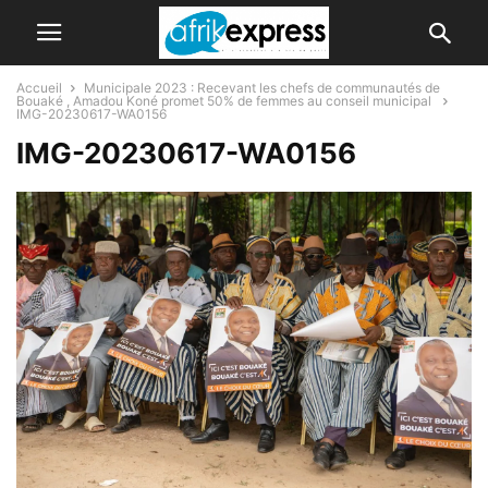
Accueil
Municipale 2023 : Recevant les chefs de communautés de
Bouaké , Amadou Koné promet 50% de femmes au conseil municipal
IMG-20230617-WA0156
IMG-20230617-WA0156