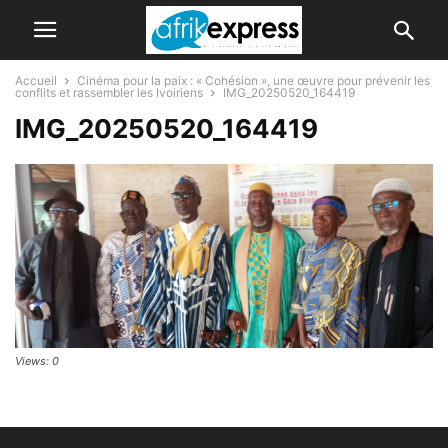
Accueil
Cinéma pour la paix : « Cohésion », une œuvre pour prévenir les
conflits et rassembler les Ivoiriens
IMG_20250520_164419
IMG_20250520_164419
Views: 0