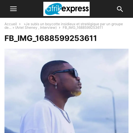
Accueil
»Je subis un boycotte insidieux et stratégique par un groupe
de… » (Ariel Sheney , Interview)
FB_IMG_1688599253611
FB_IMG_1688599253611