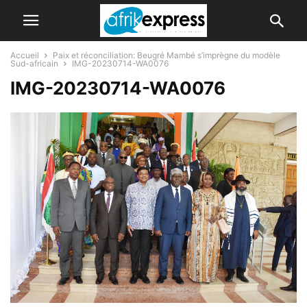
Accueil
Paix et réconciliation: Beugré Mambé s’imprègne du modèle
Sud-africain
IMG-20230714-WA0076
IMG-20230714-WA0076