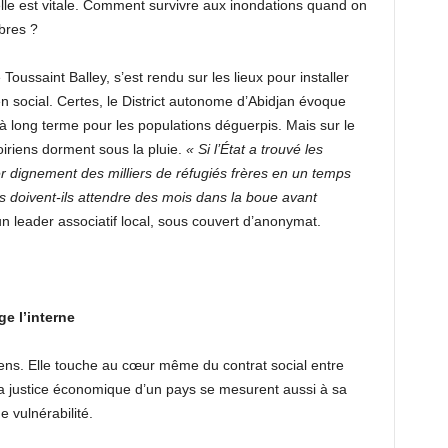
elle est vitale. Comment survivre aux inondations quand on
mbres ?
oussaint Balley, s’est rendu sur les lieux pour installer
en social. Certes, le District autonome d’Abidjan évoque
 à long terme pour les populations déguerpis. Mais sur le
voiriens dorment sous la pluie.
« Si l’État a trouvé les
er dignement des milliers de réfugiés frères en un temps
 doivent-ils attendre des mois dans la boue avant
 un leader associatif local, sous couvert d’anonymat.
e l’interne
 sens. Elle touche au cœur même du contrat social entre
 la justice économique d’un pays se mesurent aussi à sa
 vulnérabilité.