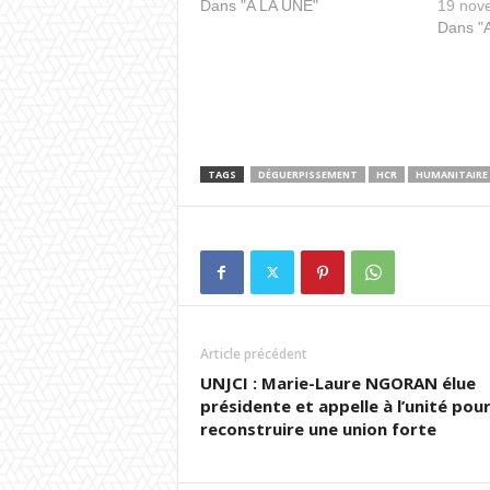
Dans "A LA UNE"
19 nov
Dans "
TAGS
DÉGUERPISSEMENT
HCR
HUMANITAIRE
Article précédent
UNJCI : Marie-Laure NGORAN élue
présidente et appelle à l’unité pou
reconstruire une union forte