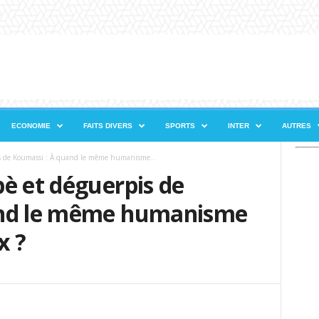
ECONOMIE
FAITS DIVERS
SPORTS
INTER
AUTRES
s de Koumassi : À quand le même humanisme...
è et déguerpis de
and le même humanisme
x ?