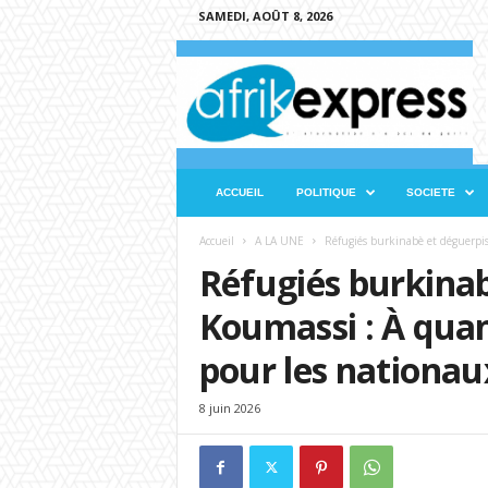
SAMEDI, AOÛT 8, 2026
A
f
r
i
k
e
x
ACCUEIL
POLITIQUE
SOCIETE
p
r
Accueil
A LA UNE
Réfugiés burkinabè et déguerpi
e
Réfugiés burkinab
s
s
Koumassi : À qu
pour les nationau
8 juin 2026