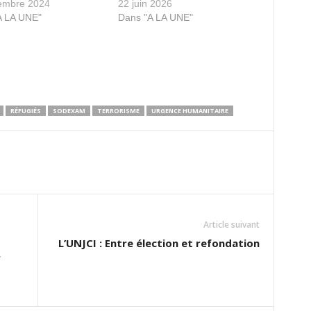
embre 2024
22 juin 2026
A LA UNE"
Dans "A LA UNE"
RÉFUGIÉS
SODEXAM
TERRORISME
URGENCE HUMANITAIRE
Article suivant
L’UNJCI : Entre élection et refondation
r